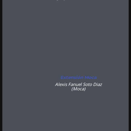
Extensión Moca
Alexis Fanuel Soto Diaz
(Moca)