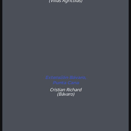
(Villas Agrícolas
)
Extensión Bávaro,
Punta Cana
Cristian Richard
(Bávaro)