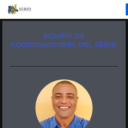
Ir
al
contenido
EQUIPO DE
COORDINADORES DEL SEBID
ternar
nú
ternar
nú
ternar
nú