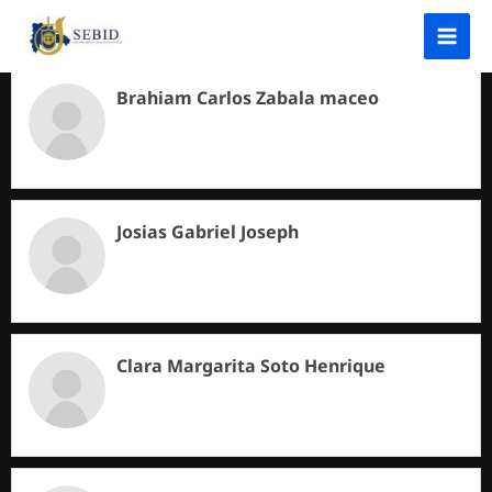
Ir
MAI
al
MEN
contenido
Brahiam Carlos Zabala maceo
ternar
nú
ternar
Josias Gabriel Joseph
nú
ternar
Clara Margarita Soto Henrique
nú